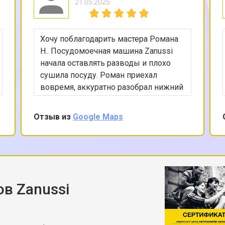
21.05.2025
Хочу поблагодарить мастера Романа
Н.. Посудомоечная машина Zanussi
начала оставлять разводы и плохо
сушила посуду. Роман приехал
вовремя, аккуратно разобрал нижний
отсек, проверил циркуляционный
насос, состояние уплотнителей и
Отзыв из
Google Maps
ТЭНа. Проблема оказалась в слабом
напоре из-за частично забитого
распылителя. Мастер не просто
прочистил его, но и показал, почему
это произошло, дал рекомендации по
соли и выбору программ. Работает
в Zanussi
сейчас заметно лучше, чем раньше.