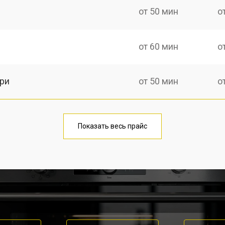
от 50 мин
о
от 60 мин
о
ри
от 50 мин
о
nussi
от 60 мин
о
Показать весь прайс
от 80 мин
о
от 50 мин
о
от 120 мин
о