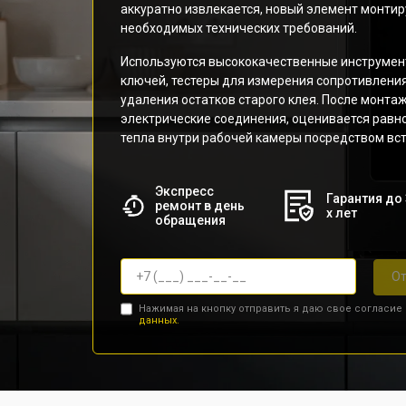
аккуратно извлекается, новый элемент монти
необходимых технических требований.
Используются высококачественные инструмен
ключей, тестеры для измерения сопротивлени
удаления остатков старого клея. После монта
электрические соединения, оценивается рав
тепла внутри рабочей камеры посредством вс
Экспресс
Гарантия до 
ремонт в день
х лет
обращения
От
Нажимая на кнопку отправить я даю свое согласие
данных.