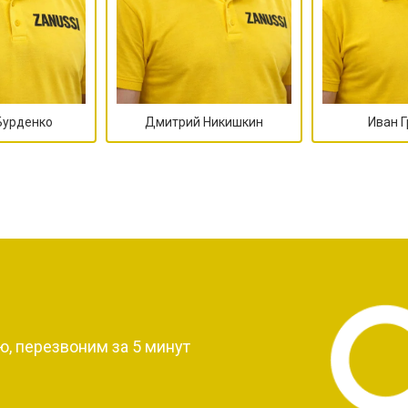
Бурденко
Дмитрий Никишкин
Иван 
?
, перезвоним за 5 минут