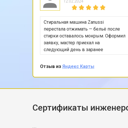
12.02.2024
Стиральная машина Zanussi
перестала отжимать — бельё после
стирки оставалось мокрым. Оформил
заявку, мастер приехал на
следующий день в заранее
согласованное время. Проверил
насос, режимы программы, снял
Отзыв из
Яндекс Карты
заднюю панель и показал, что
ремень частично порвался и
проскальзывал. Заменил ремень без
лишних разговоров, после чего
протестировал в режиме стирки и
убедился, что вращение барабана
Сертификаты инженеро
корректное. Рассказал, как
правильно распределять загрузку,
чтобы не возникала