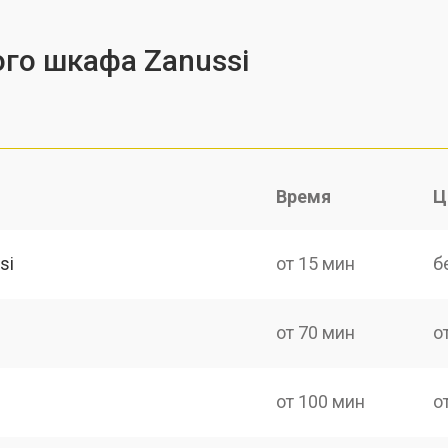
го шкафа Zanussi
Время
Ц
si
от 15 мин
б
от 70 мин
о
от 100 мин
о