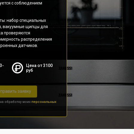
руется с соблюдением
ты: набор специальных
я, вакуумные щипцы для
жа проверяются
номерность распределения
троенных датчиков.
3-
Цена от 3100
руб
править заявку
 на обработку моих
персональных