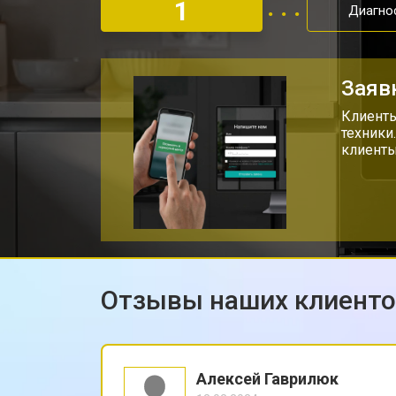
1
Диагно
Заяв
Клиенты
техники
клиенты
Отзывы наших клиент
Алексей Гаврилюк