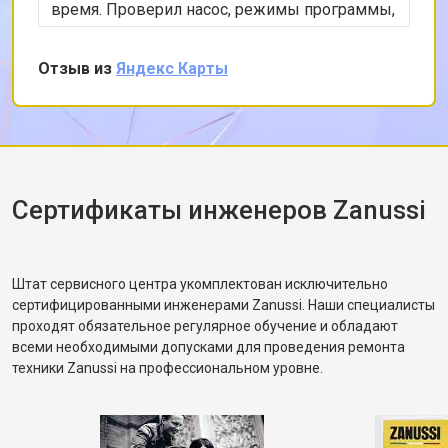
время. Проверил насос, режимы программы,
снял заднюю панель и показал, что ремень
частично порвался и проскальзывал.
Отзыв из
Яндекс Карты
Заменил ремень без лишних разговоров,
после чего протестировал в режиме стирки и
убедился, что вращение барабана
корректное. Рассказал, как правильно
распределять загрузку, чтобы не возникала
разбалансировка.
Сертификаты инженеров Zanussi
Штат сервисного центра укомплектован исключительно
сертифицированными инженерами Zanussi. Наши специалисты
проходят обязательное регулярное обучение и обладают
всеми необходимыми допусками для проведения ремонта
техники Zanussi на профессиональном уровне.