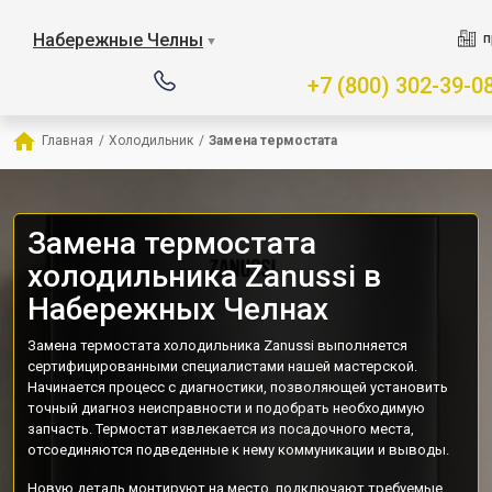
Набережные Челны
п
▼
+7 (800) 302-39-0
Главная
/
Холодильник
/
Замена термостата
Замена термостата
холодильника Zanussi в
Набережных Челнах
Замена термостата холодильника Zanussi выполняется
сертифицированными специалистами нашей мастерской.
Начинается процесс с диагностики, позволяющей установить
точный диагноз неисправности и подобрать необходимую
запчасть. Термостат извлекается из посадочного места,
отсоединяются подведенные к нему коммуникации и выводы.
Новую деталь монтируют на место, подключают требуемые