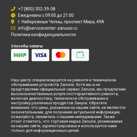
Замена термостата холодильника Zanussi в
Рязани
Замена термостата холодильника Zanussi в
Астрахани
+7 (800) 302-39-08
Замена термостата холодильника Zanussi в
Липецке
Ежедневно с 09:00 до 21:00
г. Набережные Челны, проспект Мира, 49А
info@servicecenter-zanussi.ru
Политика конфиденциальности
Способы оплаты
Наш центр специализируется на ремонте и техническом
обслуживании устройств Zanussi. Хотя мы и не
представляем официальный сервис Zanussi, мы предлагаем
высококачественные услуги постгарантийного ремонта,
включая диагностику, техническое обслуживание и
настройку различных продуктов Зануси. Обратите
внимание, что цены, указанные на нашем сайте, не являются
окончательными; для получения актуальной информации,
пожалуйста, свяжитесь с нашими менеджерами. Также
стоит отметить, что торговая марка Zanussi, упоминаемая
на нашем сайте, зарегистрирована и используется нами
только для информационных целей.