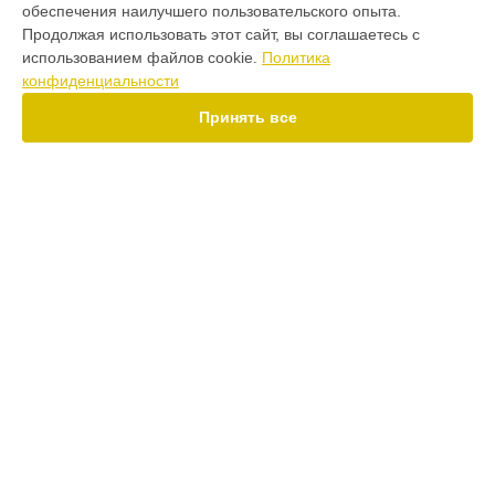
обеспечения наилучшего пользовательского опыта.
Варочная панель
Продолжая использовать этот сайт, вы соглашаетесь с
Водонагреватель
использованием файлов cookie.
Политика
Духовой шкаф
конфиденциальности
Кухонная плита
Микроволновая печь
Принять все
Посудомоечная машина
Стиральная машина
Холодильник
Морозильная камера
Кондиционер
СТРАНИЦЫ
Цены
Гарантия
Доставка
Контакты
Мастера
Карта сайта
КОНТАКТЫ