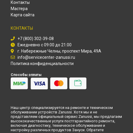
Ремонт внешнего блока кондиционера Zanussi в
Омске
Контакты
Ремонт внешнего блока кондиционера Zanussi в
Мастера
Красноярске
Карта сайта
Ремонт внешнего блока кондиционера Zanussi в
Перми
Ремонт внешнего блока кондиционера Zanussi в
КОНТАКТЫ
Ульяновске
Ремонт внешнего блока кондиционера Zanussi в
Кирове
+7 (800) 302-39-08
Ежедневно с 09:00 до 21:00
Ремонт внешнего блока кондиционера Zanussi в
Оренбурге
г. Набережные Челны, проспект Мира, 49А
Ремонт внешнего блока кондиционера Zanussi в
Кемерово
info@servicecenter-zanussi.ru
Ремонт внешнего блока кондиционера Zanussi в
Политика конфиденциальности
Новокузнецке
Ремонт внешнего блока кондиционера Zanussi в
Рязани
Способы оплаты
Ремонт внешнего блока кондиционера Zanussi в
Астрахани
Ремонт внешнего блока кондиционера Zanussi в
Набережных Челнах
Ремонт внешнего блока кондиционера Zanussi в
Липецке
Наш центр специализируется на ремонте и техническом
обслуживании устройств Zanussi. Хотя мы и не
представляем официальный сервис Zanussi, мы предлагаем
высококачественные услуги постгарантийного ремонта,
включая диагностику, техническое обслуживание и
настройку различных продуктов Зануси. Обратите