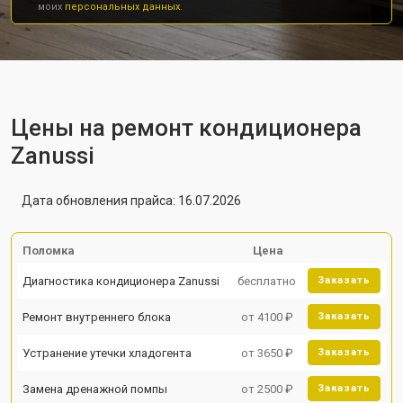
моих
персональных данных.
Цены на ремонт кондиционера
Zanussi
Дата обновления прайса: 16.07.2026
Поломка
Цена
Диагностика кондиционера Zanussi
бесплатно
Заказать
Ремонт внутреннего блока
от 4100 ₽
Заказать
Устранение утечки хладогента
от 3650 ₽
Заказать
Замена дренажной помпы
от 2500 ₽
Заказать