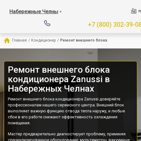
Набережные Челны
п
▼
+7 (800) 302-39-0
Главная
/
Кондиционер
/
Ремонт внешнего блока
Ремонт внешнего блока
кондиционера Zanussi в
Набережных Челнах
Ремонт внешнего блока кондиционера Zanussi доверяйте
профессионалам нашего сервисного центра. Внешний блок
выполняет важную функцию отвода тепла наружу, и любые
сбои в его работе снижают эффективность охлаждения
помещения.
Мастер предварительно диагностирует проблему, применяя
специализированное оборудование: мультиметры, вакуумные