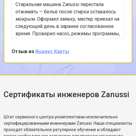
Стиральная машина Zanussi перестала
отжимать — бельё после стирки оставалось
мокрым. Оформил заявку, мастер приехал на
следующий день в заранее согласованное
время. Проверил насос, режимы программы,
снял заднюю панель и показал, что ремень
частично порвался и проскальзывал.
Отзыв из
Яндекс Карты
Заменил ремень без лишних разговоров,
после чего протестировал в режиме стирки и
убедился, что вращение барабана
корректное. Рассказал, как правильно
распределять загрузку, чтобы не возникала
разбалансировка.
Сертификаты инженеров Zanussi
Штат сервисного центра укомплектован исключительно
сертифицированными инженерами Zanussi. Наши специалисты
проходят обязательное регулярное обучение и обладают