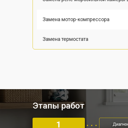
Замена мотор-компрессора
Замена термостата
Ремонт/замена датчика температу
Ремонт капиллярной трубки
Заправка фреоном
Этапы работ
Замена шнура питания
1
Диагно