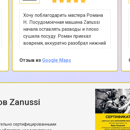
Хочу поблагодарить мастера Романа
Н.. Посудомоечная машина Zanussi
начала оставлять разводы и плохо
сушила посуду. Роман приехал
вовремя, аккуратно разобрал нижний
отсек, проверил циркуляционный
насос, состояние уплотнителей и
Отзыв из
Google Maps
ТЭНа. Проблема оказалась в слабом
напоре из-за частично забитого
распылителя. Мастер не просто
прочистил его, но и показал, почему
это произошло, дал рекомендации по
соли и выбору программ. Работает
в Zanussi
сейчас заметно лучше, чем раньше.
ительно сертифицированными