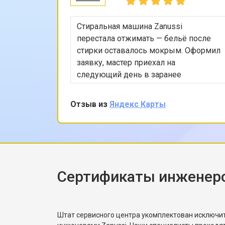
Стиральная машина Zanussi
перестала отжимать — бельё после
стирки оставалось мокрым. Оформил
заявку, мастер приехал на
следующий день в заранее
согласованное время. Проверил
насос, режимы программы, снял
Отзыв из
Яндекс Карты
заднюю панель и показал, что
ремень частично порвался и
проскальзывал. Заменил ремень без
лишних разговоров, после чего
протестировал в режиме стирки и
убедился, что вращение барабана
Сертификаты инженеро
корректное. Рассказал, как
правильно распределять загрузку,
чтобы не возникала
Штат сервисного центра укомплектован исключ
разбалансировка.