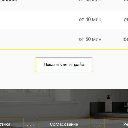
от 40 мин
о
от 50 мин
о
ры
от 40 мин
о
Показать весь прайс
от 80 мин
о
от 50 мин
о
от 60 мин
о
стика
Согласование
Р