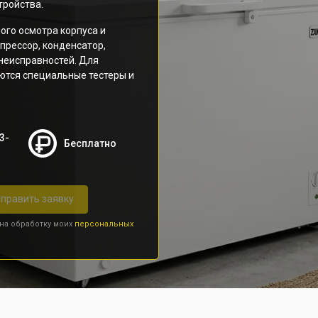
тройства.
ого осмотра корпуса и
прессор, конденсатор,
неисправностей. Для
ются специальные тестеры и
3-
Бесплатно
править заявку
 на обработку моих
персональных