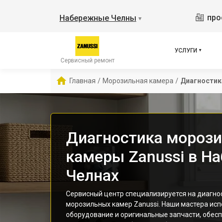
про
Набережные Челны
▼
УСЛУГИ
Сервисный ремонт
Главная
/
Морозильная камера
/
Диагностик
Диагностика мороз
камеры Zanussi в Н
Челнах
Сервисный центр специализируется на диагно
морозильных камер Zanussi. Наши мастера ис
оборудование и оригинальные запчасти, обес