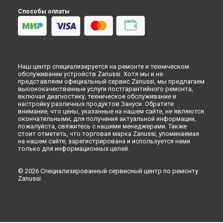
Заправка фреоном морозильной камеры Zanussi в
Кирове
Способы оплаты
Заправка фреоном морозильной камеры Zanussi в
Оренбурге
Заправка фреоном морозильной камеры Zanussi в
Кемерово
Заправка фреоном морозильной камеры Zanussi в
Наш центр специализируется на ремонте и техническом
Новокузнецке
обслуживании устройств Zanussi. Хотя мы и не
Заправка фреоном морозильной камеры Zanussi в
Рязани
представляем официальный сервис Zanussi, мы предлагаем
высококачественные услуги постгарантийного ремонта,
Заправка фреоном морозильной камеры Zanussi в
включая диагностику, техническое обслуживание и
Астрахани
настройку различных продуктов Зануси. Обратите
внимание, что цены, указанные на нашем сайте, не являются
Заправка фреоном морозильной камеры Zanussi в
окончательными; для получения актуальной информации,
Липецке
пожалуйста, свяжитесь с нашими менеджерами. Также
стоит отметить, что торговая марка Zanussi, упоминаемая
на нашем сайте, зарегистрирована и используется нами
только для информационных целей.
© 2026 Специализированный сервисный центр по ремонту
Zanussi.