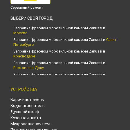
Сервисный ремонт
ВЫБЕРИ СВОЙ ГОРОД
Заправка фреоном морозильной камеры Zanussi в
Москве
Заправка фреоном морозильной камеры Zanussi в
Санкт-
Петербурге
Заправка фреоном морозильной камеры Zanussi в
Краснодаре
Заправка фреоном морозильной камеры Zanussi в
Ростове-на-Дону
Заправка фреоном морозильной камеры Zanussi в
Нижнем Новгороде
Заправка фреоном морозильной камеры Zanussi в
УСТРОЙСТВА
Новосибирске
Заправка фреоном морозильной камеры Zanussi в
Варочная панель
Челябинске
Водонагреватель
Заправка фреоном морозильной камеры Zanussi в
Духовой шкаф
Екатеринбурге
Кухонная плита
Заправка фреоном морозильной камеры Zanussi в
Казани
Микроволновая печь
Заправка фреоном морозильной камеры Zanussi в
Уфе