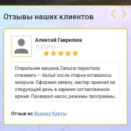
Отзывы наших клиентов
Алексей Гаврилюк
12.02.2024
Стиральная машина Zanussi перестала
отжимать — бельё после стирки оставалось
мокрым. Оформил заявку, мастер приехал на
следующий день в заранее согласованное
время. Проверил насос, режимы программы,
снял заднюю панель и показал, что ремень
частично порвался и проскальзывал.
Отзыв из
Яндекс Карты
Заменил ремень без лишних разговоров,
после чего протестировал в режиме стирки и