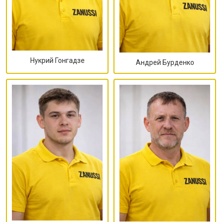
Нукрий Гонгадзе
Андрей Бурденко