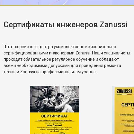
убедился, что вращение барабана
корректное. Рассказал, как правильно
распределять загрузку, чтобы не возникала
разбалансировка.
Сертификаты инженеров Zanussi
Штат сервисного центра укомплектован исключительно
сертифицированными инженерами Zanussi. Наши специалисты
проходят обязательное регулярное обучение и обладают
всеми необходимыми допусками для проведения ремонта
техники Zanussi на профессиональном уровне.