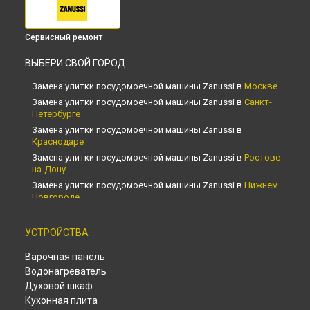
Сервисный ремонт
ВЫБЕРИ СВОЙ ГОРОД
Замена улитки посудомоечной машины Zanussi в
Москве
Замена улитки посудомоечной машины Zanussi в
Санкт-
Петербурге
Замена улитки посудомоечной машины Zanussi в
Краснодаре
Замена улитки посудомоечной машины Zanussi в
Ростове-
на-Дону
Замена улитки посудомоечной машины Zanussi в
Нижнем
Новгороде
Замена улитки посудомоечной машины Zanussi в
Новосибирске
УСТРОЙСТВА
Замена улитки посудомоечной машины Zanussi в
Челябинске
Варочная панель
Замена улитки посудомоечной машины Zanussi в
Водонагреватель
Екатеринбурге
Духовой шкаф
Замена улитки посудомоечной машины Zanussi в
Казани
Кухонная плита