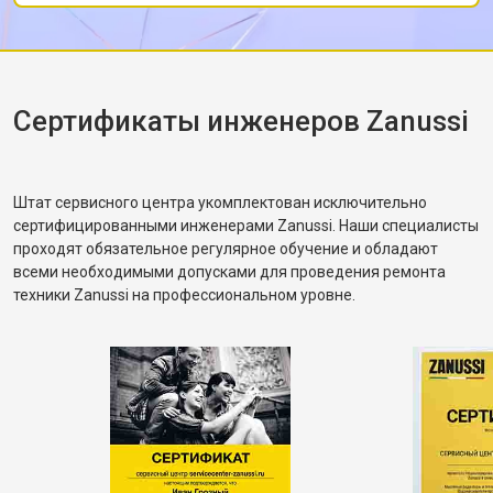
после чего протестировал в режиме стирки и
Замена П-образного уплотнителя
от 1600 ₽
Заказать
дверцы
убедился, что вращение барабана
Замена нижнего уплотнителя
корректное. Рассказал, как правильно
от 1000 ₽
Заказать
дверцы
распределять загрузку, чтобы не возникала
Замена заливного шланга с
от 1100 ₽
Заказать
разбалансировка.
Сертификаты инженеров Zanussi
системой Аквастоп
Замена заливного шланга
от 850 ₽
Заказать
Диагностика посудомоечной
бесплатно
Заказать
Штат сервисного центра укомплектован исключительно
машины Zanussi
сертифицированными инженерами Zanussi. Наши специалисты
проходят обязательное регулярное обучение и обладают
всеми необходимыми допусками для проведения ремонта
техники Zanussi на профессиональном уровне.