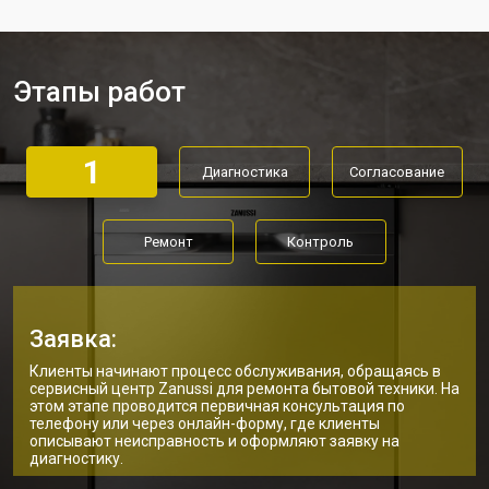
Ремонт механизма замка
от 1200 ₽
Заказать
Ремонт или замена системы защиты
от 1800 ₽
Заказать
от протечек
Этапы работ
Ремонт или замена пружины дверцы
от 1200 ₽
Заказать
Замена платы сенсорного
от 1100 ₽
Заказать
управления
1
Диагностика
Согласование
Замена водоприёмника
от 2450 ₽
Заказать
Замена панели управления
от 1550 ₽
Заказать
Ремонт
Контроль
Замена блока управления
от 2000 ₽
Заказать
Замена ТЭН посудомоечной
от 1750 ₽
Заказать
машины Zanussi
Заявка:
Ремонт/замена датчика
от 1590 ₽
Заказать
Клиенты начинают процесс обслуживания, обращаясь в
температуры
сервисный центр Zanussi для ремонта бытовой техники. На
Замена замка посудомоечной
этом этапе проводится первичная консультация по
от 1600 ₽
Заказать
машины Zanussi
телефону или через онлайн-форму, где клиенты
описывают неисправность и оформляют заявку на
диагностику.
Ремонт электропроводки
от 1250 ₽
Заказать