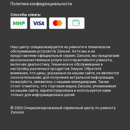
Оренбурге
Политика конфиденциальности
Замена улитки посудомоечной машины Zanussi в
Кемерово
Способы оплаты
Замена улитки посудомоечной машины Zanussi в
Новокузнецке
Замена улитки посудомоечной машины Zanussi в
Рязани
Замена улитки посудомоечной машины Zanussi в
Астрахани
Наш центр специализируется на ремонте и техническом
Замена улитки посудомоечной машины Zanussi в
обслуживании устройств Zanussi. Хотя мы и не
Набережных Челнах
представляем официальный сервис Zanussi, мы предлагаем
высококачественные услуги постгарантийного ремонта,
Замена улитки посудомоечной машины Zanussi в
Липецке
включая диагностику, техническое обслуживание и
настройку различных продуктов Зануси. Обратите
внимание, что цены, указанные на нашем сайте, не являются
окончательными; для получения актуальной информации,
пожалуйста, свяжитесь с нашими менеджерами. Также
стоит отметить, что торговая марка Zanussi, упоминаемая
на нашем сайте, зарегистрирована и используется нами
только для информационных целей.
© 2026 Специализированный сервисный центр по ремонту
Zanussi.