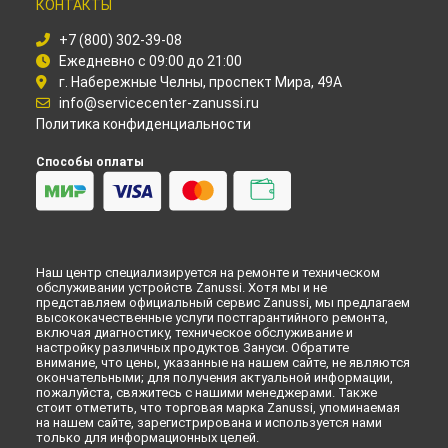
КОНТАКТЫ
Замена водоприёмника посудомоечной машины Zanussi в
Иркутске
+7 (800) 302-39-08
Замена водоприёмника посудомоечной машины Zanussi в
Ежедневно с 09:00 до 21:00
Самаре
г. Набережные Челны, проспект Мира, 49А
Замена водоприёмника посудомоечной машины Zanussi в
info@servicecenter-zanussi.ru
Омске
Политика конфиденциальности
Замена водоприёмника посудомоечной машины Zanussi в
Красноярске
Способы оплаты
Замена водоприёмника посудомоечной машины Zanussi в
Перми
Замена водоприёмника посудомоечной машины Zanussi в
Ульяновске
Замена водоприёмника посудомоечной машины Zanussi в
Наш центр специализируется на ремонте и техническом
Кирове
обслуживании устройств Zanussi. Хотя мы и не
Замена водоприёмника посудомоечной машины Zanussi в
представляем официальный сервис Zanussi, мы предлагаем
Оренбурге
высококачественные услуги постгарантийного ремонта,
включая диагностику, техническое обслуживание и
Замена водоприёмника посудомоечной машины Zanussi в
настройку различных продуктов Зануси. Обратите
Кемерово
внимание, что цены, указанные на нашем сайте, не являются
окончательными; для получения актуальной информации,
Замена водоприёмника посудомоечной машины Zanussi в
пожалуйста, свяжитесь с нашими менеджерами. Также
Новокузнецке
стоит отметить, что торговая марка Zanussi, упоминаемая
Замена водоприёмника посудомоечной машины Zanussi в
на нашем сайте, зарегистрирована и используется нами
Рязани
только для информационных целей.