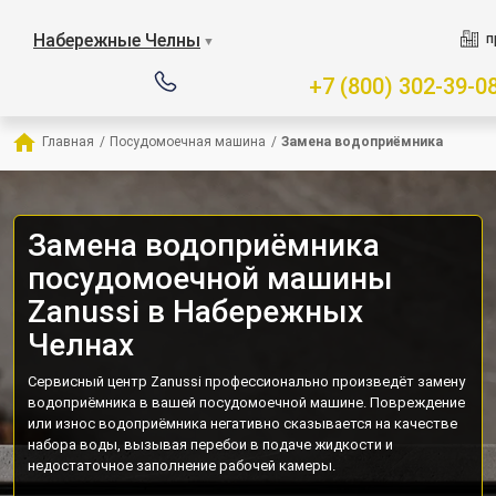
Набережные Челны
п
▼
+7 (800) 302-39-0
Главная
/
Посудомоечная машина
/
Замена водоприёмника
Замена водоприёмника
посудомоечной машины
Zanussi в Набережных
Челнах
Сервисный центр Zanussi профессионально произведёт замену
водоприёмника в вашей посудомоечной машине. Повреждение
или износ водоприёмника негативно сказывается на качестве
набора воды, вызывая перебои в подаче жидкости и
недостаточное заполнение рабочей камеры.