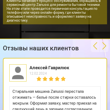
Клиенты начинают процесс обслуживания, обращаясь в
от 1590 ₽
Заказать
температуры
сервисный центр Zanussi для ремонта бытовой техники.
На этом этапе проводится первичная консультация по
Замена замка посудомоечной
от 1600 ₽
Заказать
телефону или через онлайн-форму, где клиенты
машины Zanussi
описывают неисправность и оформляют заявку на
диагностику.
Ремонт электропроводки
от 1250 ₽
Заказать
Замена шнура питания
от 1000 ₽
Заказать
Корпусный ремонт (замена
от 850 ₽
Заказать
резинок, креплений, кнопок)
Отзывы наших клиентов
Ремонт платы управления
от 2590 ₽
Заказать
(восстановление)
Замена датчика мутности
от 1900 ₽
Заказать
Алексей Гаврилюк
Замена датчика соли
от 1100 ₽
Заказать
12.02.2024
Замена заливного клапана
от 1550 ₽
Заказать
Стиральная машина Zanussi перестала
Замена расходомера
от 1600 ₽
Заказать
отжимать — бельё после стирки оставалось
Замена разбрызгивателя
от 750 ₽
Заказать
мокрым. Оформил заявку, мастер приехал на
следующий день в заранее согласованное
Замена пускового конденсатора