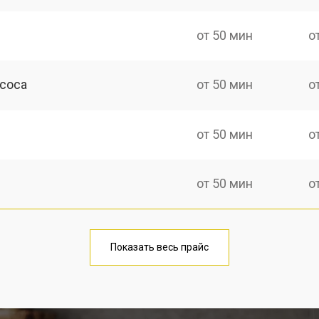
от 50 мин
о
асоса
от 50 мин
о
от 50 мин
о
от 50 мин
о
ины Zanussi
от 100 мин
о
Показать весь прайс
от 40 мин
о