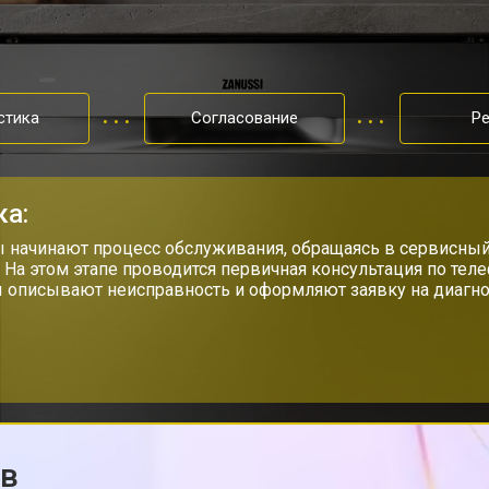
от 60 мин
о
от 50 мин
о
стика
Согласование
Р
от 60 мин
о
ка:
от 40 мин
о
 начинают процесс обслуживания, обращаясь в сервисный
. На этом этапе проводится первичная консультация по тел
 описывают неисправность и оформляют заявку на диагно
от 70 мин
о
от 50 мин
о
ов
от 60 мин
о