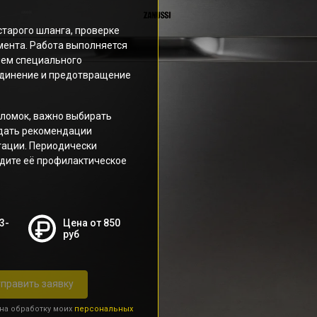
тарого шланга, проверке
мента. Работа выполняется
ем специального
единение и предотвращение
ломок, важно выбирать
дать рекомендации
тации. Периодически
дите её профилактическое
3-
Цена от 850
руб
править заявку
 на обработку моих
персональных