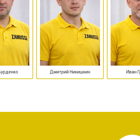
овление)
от 80 мин
о
от 50 мин
о
от 50 мин
о
Бурденко
Дмитрий Никишкин
Иван 
от 50 мин
о
от 60 мин
о
от 40 мин
о
?