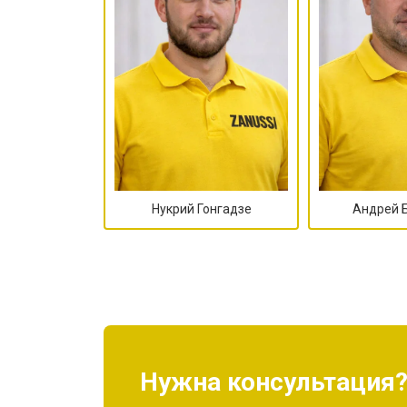
Ремонт платы управления (восстан
Замена датчика мутности
Замена датчика соли
Нукрий Гонгадзе
Андрей 
Замена заливного клапана
Замена расходомера
Замена разбрызгивателя
Нужна консультация