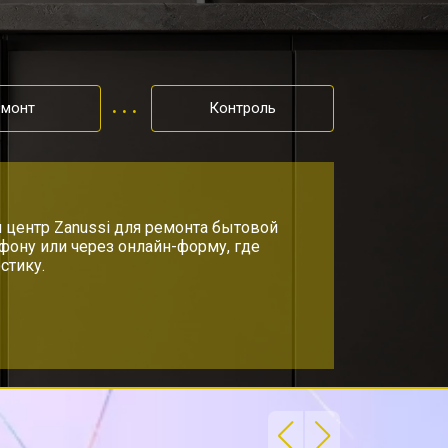
т 1590 ₽
Заказать
т 1600 ₽
Заказать
емонт
Контроль
т 1000 ₽
Заказать
т 850 ₽
 центр Zanussi для ремонта бытовой
Заказать
ефону или через онлайн-форму, где
стику.
т 2200 ₽
Заказать
т 2000 ₽
Заказать
т 1600 ₽
Заказать