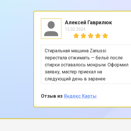
Ремонт механизма замка
Алексей Гаврилюк
12.02.2024
Ремонт или замена системы защиты
Стиральная машина Zanussi
Ремонт или замена пружины двер
перестала отжимать — бельё после
стирки оставалось мокрым. Оформил
заявку, мастер приехал на
Замена платы сенсорного управле
следующий день в заранее
согласованное время. Проверил
насос, режимы программы, снял
Отзыв из
Яндекс Карты
Замена водоприёмника
заднюю панель и показал, что
ремень частично порвался и
проскальзывал. Заменил ремень без
Замена панели управления
лишних разговоров, после чего
протестировал в режиме стирки и