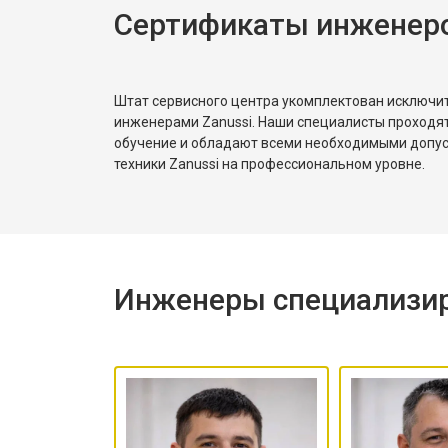
убедился, что вращение барабана
Сертификаты инженеро
Замена блока управления
корректное. Рассказал, как
правильно распределять загрузку,
чтобы не возникала
Замена ТЭН посудомоечной машин
Штат сервисного центра укомплектован исключ
разбалансировка.
инженерами Zanussi. Наши специалисты проходя
обучение и обладают всеми необходимыми допу
Ремонт/замена датчика температу
техники Zanussi на профессиональном уровне.
Замена замка посудомоечной маши
Инженеры специализир
Ремонт электропроводки
Замена шнура питания
Корпусный ремонт (замена резинок,