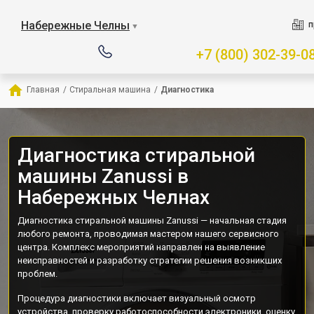
Набережные Челны
п
▼
+7 (800) 302-39-0
Главная
/
Стиральная машина
/
Диагностика
Диагностика стиральной
машины Zanussi в
Набережных Челнах
Диагностика стиральной машины Zanussi — начальная стадия
любого ремонта, проводимая мастером нашего сервисного
центра. Комплекс мероприятий направлен на выявление
неисправностей и разработку стратегии решения возникших
проблем.
Процедура диагностики включает визуальный осмотр
устройства, проверку работоспособности электроники, оценку