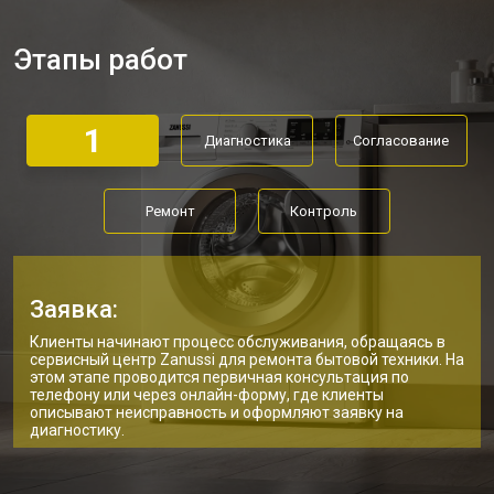
Замена дозатора моющих средств
от 2550 ₽
Заказать
Этапы работ
Ремонт или замена петли двери
от 2000 ₽
Заказать
Ремонт или замена патрубка
от 3250 ₽
Заказать
1
Диагностика
Согласование
Ремонт платы управления
от 2450 ₽
Заказать
(восстановление)
Корпусный ремонт (замена резинок,
от 1850 ₽
Заказать
креплений, кнопок)
Ремонт
Контроль
Замена крестовины
от 2750 ₽
Заказать
Замена щёток стиральной машины
от 3100 ₽
Заказать
Zanussi
Заявка:
Замена амортизаторов
от 2000 ₽
Заказать
Клиенты начинают процесс обслуживания, обращаясь в
сервисный центр Zanussi для ремонта бытовой техники. На
этом этапе проводится первичная консультация по
Замена подшипников
от 2800 ₽
Заказать
телефону или через онлайн-форму, где клиенты
описывают неисправность и оформляют заявку на
Замена мотора стиральной машины
от 3800 ₽
Заказать
диагностику.
Zanussi
Ремонт/замена датчика
от 2200 ₽
Заказать
температуры