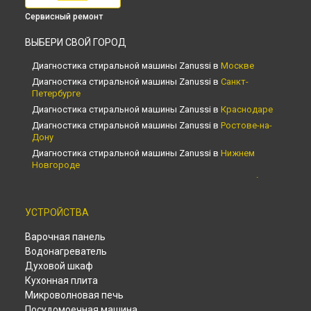
Сервисный ремонт
ВЫБЕРИ СВОЙ ГОРОД
Диагностика стиральной машины Zanussi в
Москве
Диагностика стиральной машины Zanussi в
Санкт-
Петербурге
Диагностика стиральной машины Zanussi в
Краснодаре
Диагностика стиральной машины Zanussi в
Ростове-на-
Дону
Диагностика стиральной машины Zanussi в
Нижнем
Новгороде
Диагностика стиральной машины Zanussi в
Новосибирске
Диагностика стиральной машины Zanussi в
Челябинске
УСТРОЙСТВА
Диагностика стиральной машины Zanussi в
Екатеринбурге
Диагностика стиральной машины Zanussi в
Казани
Варочная панель
Диагностика стиральной машины Zanussi в
Уфе
Водонагреватель
Диагностика стиральной машины Zanussi в
Воронеже
Духовой шкаф
Диагностика стиральной машины Zanussi в
Волгограде
Кухонная плита
Диагностика стиральной машины Zanussi в
Барнауле
Микроволновая печь
Диагностика стиральной машины Zanussi в
Тольятти
Посудомоечная машина