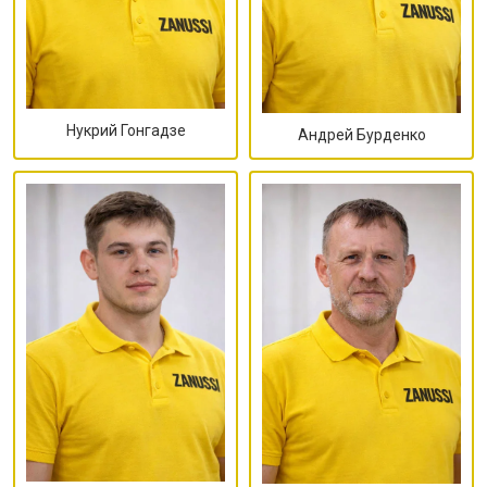
Нукрий Гонгадзе
Андрей Бурденко