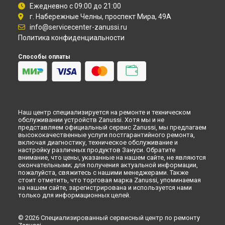
Замена бака стиральной машины Zanussi в
Набережных
Ежедневно с 09:00 до 21:00
Челнах
г. Набережные Челны, проспект Мира, 49А
Замена бака стиральной машины Zanussi в
Липецке
info@servicecenter-zanussi.ru
Политика конфиденциальности
Способы оплаты
Наш центр специализируется на ремонте и техническом
обслуживании устройств Zanussi. Хотя мы и не
представляем официальный сервис Zanussi, мы предлагаем
высококачественные услуги постгарантийного ремонта,
включая диагностику, техническое обслуживание и
настройку различных продуктов Зануси. Обратите
внимание, что цены, указанные на нашем сайте, не являются
окончательными; для получения актуальной информации,
пожалуйста, свяжитесь с нашими менеджерами. Также
стоит отметить, что торговая марка Zanussi, упоминаемая
на нашем сайте, зарегистрирована и используется нами
только для информационных целей.
© 2026 Специализированный сервисный центр по ремонту