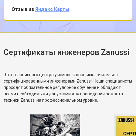
частично порвался и проскальзывал.
Отзыв из
Яндекс Карты
Замена приводного ремня
от 2550 ₽
Заказать
Заменил ремень без лишних разговоров,
после чего протестировал в режиме стирки и
убедился, что вращение барабана
корректное. Рассказал, как правильно
распределять загрузку, чтобы не возникала
разбалансировка.
Сертификаты инженеров Zanussi
Штат сервисного центра укомплектован исключительно
сертифицированными инженерами Zanussi. Наши специалисты
проходят обязательное регулярное обучение и обладают
всеми необходимыми допусками для проведения ремонта
техники Zanussi на профессиональном уровне.