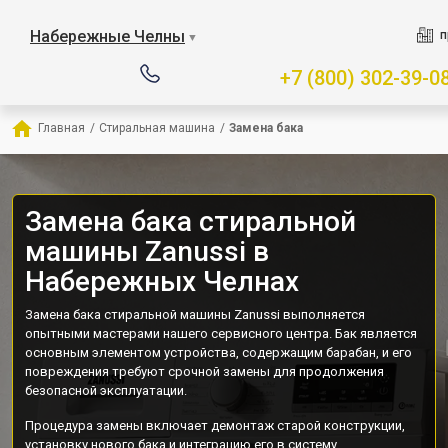
Набережные Челны
п
▼
+7 (800) 302-39-0
Главная
/
Стиральная машина
/
Замена бака
Замена бака стиральной
машины Zanussi в
Набережных Челнах
Замена бака стиральной машины Zanussi выполняется
опытными мастерами нашего сервисного центра. Бак является
основным элементом устройства, содержащим барабан, и его
повреждения требуют срочной замены для продолжения
безопасной эксплуатации.
Процедура замены включает демонтаж старой конструкции,
установку нового бака и интеграцию его в систему