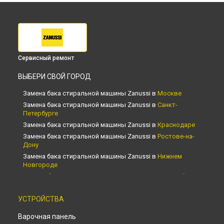
Сервисный ремонт
ВЫБЕРИ СВОЙ ГОРОД
Замена бака стиральной машины Zanussi в
Москве
Замена бака стиральной машины Zanussi в
Санкт-
Петербурге
Замена бака стиральной машины Zanussi в
Краснодаре
Замена бака стиральной машины Zanussi в
Ростове-на-
Дону
Замена бака стиральной машины Zanussi в
Нижнем
Новгороде
Замена бака стиральной машины Zanussi в
Новосибирске
Замена бака стиральной машины Zanussi в
Челябинске
УСТРОЙСТВА
Замена бака стиральной машины Zanussi в
Екатеринбурге
Замена бака стиральной машины Zanussi в
Казани
Варочная панель
Замена бака стиральной машины Zanussi в
Уфе