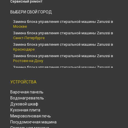
Сервисный ремонт
ВЫБЕРИ СВОЙ ГОРОД
Замена блока управления стиральной машины Zanussi в
Москве
Замена блока управления стиральной машины Zanussi в
Санкт-Петербурге
Замена блока управления стиральной машины Zanussi в
Краснодаре
Замена блока управления стиральной машины Zanussi в
Ростове-на-Дону
Замена блока управления стиральной машины Zanussi в
Нижнем Новгороде
Замена блока управления стиральной машины Zanussi в
УСТРОЙСТВА
Новосибирске
Замена блока управления стиральной машины Zanussi в
Варочная панель
Челябинске
Водонагреватель
Замена блока управления стиральной машины Zanussi в
Духовой шкаф
Екатеринбурге
Кухонная плита
Замена блока управления стиральной машины Zanussi в
Микроволновая печь
Казани
Посудомоечная машина
Замена блока управления стиральной машины Zanussi в