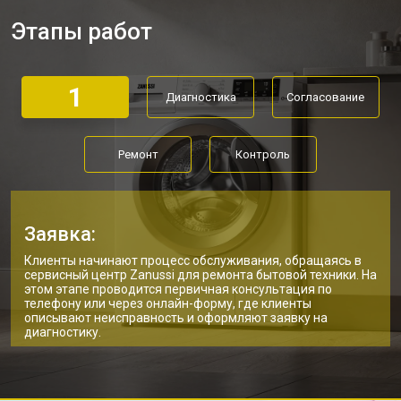
Замена нижнего противовеса
от 3450 ₽
Заказать
Этапы работ
Замена дозатора моющих средств
от 2550 ₽
Заказать
Ремонт или замена петли двери
от 2000 ₽
Заказать
1
Диагностика
Согласование
Ремонт или замена патрубка
от 3250 ₽
Заказать
Ремонт платы управления
от 2450 ₽
Заказать
(восстановление)
Ремонт
Контроль
Корпусный ремонт (замена резинок,
от 1850 ₽
Заказать
креплений, кнопок)
Замена крестовины
от 2750 ₽
Заказать
Заявка:
Замена щёток стиральной машины
от 3100 ₽
Заказать
Клиенты начинают процесс обслуживания, обращаясь в
Zanussi
сервисный центр Zanussi для ремонта бытовой техники. На
этом этапе проводится первичная консультация по
Замена амортизаторов
от 2000 ₽
Заказать
телефону или через онлайн-форму, где клиенты
описывают неисправность и оформляют заявку на
Замена подшипников
от 2800 ₽
Заказать
диагностику.
Замена мотора стиральной машины
от 3800 ₽
Заказать
Zanussi
Ремонт/замена датчика