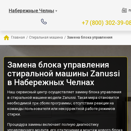
Набережные Челны
п
▼
+7 (800) 302-39-0
Главная
/
Стиральная машина
/
Замена блока управления
Замена блока управления
стиральной машины Zanussi
в Набережных Челнах
Наш сервисный центр осуществляет замену блока управления
в стиральной машине модели Zanussi. Такая мера становится
необходимой при сбоях программы, отсутствии реакции на
команды пользователя или некорректной работе режимов
стирки.
Процедура замены включает полную диагностику
управляющего модуля, его отключение и монтаж нового блока.