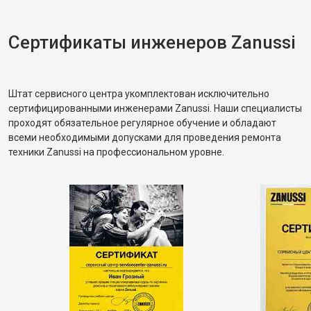
корректное. Рассказал, как правильно
распределять загрузку, чтобы не возникала
разбалансировка.
Сертификаты инженеров Zanussi
Штат сервисного центра укомплектован исключительно
сертифицированными инженерами Zanussi. Наши специалисты
проходят обязательное регулярное обучение и обладают
всеми необходимыми допусками для проведения ремонта
техники Zanussi на профессиональном уровне.