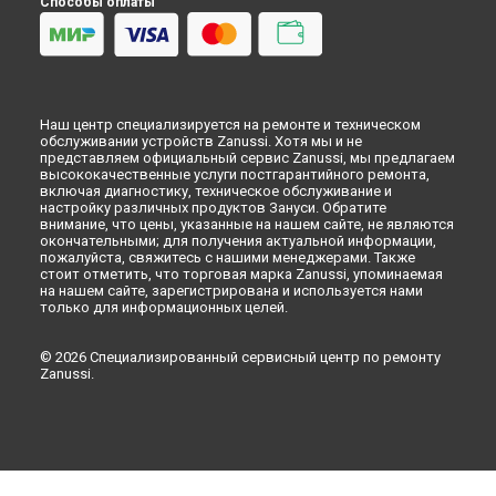
Способы оплаты
Замена блока управления стиральной машины Zanussi в
Перми
Замена блока управления стиральной машины Zanussi в
Ульяновске
Замена блока управления стиральной машины Zanussi в
Наш центр специализируется на ремонте и техническом
Кирове
обслуживании устройств Zanussi. Хотя мы и не
Замена блока управления стиральной машины Zanussi в
представляем официальный сервис Zanussi, мы предлагаем
Оренбурге
высококачественные услуги постгарантийного ремонта,
включая диагностику, техническое обслуживание и
Замена блока управления стиральной машины Zanussi в
настройку различных продуктов Зануси. Обратите
Кемерово
внимание, что цены, указанные на нашем сайте, не являются
окончательными; для получения актуальной информации,
Замена блока управления стиральной машины Zanussi в
пожалуйста, свяжитесь с нашими менеджерами. Также
Новокузнецке
стоит отметить, что торговая марка Zanussi, упоминаемая
Замена блока управления стиральной машины Zanussi в
на нашем сайте, зарегистрирована и используется нами
Рязани
только для информационных целей.
Замена блока управления стиральной машины Zanussi в
Астрахани
© 2026 Специализированный сервисный центр по ремонту
Zanussi.
Замена блока управления стиральной машины Zanussi в
Липецке