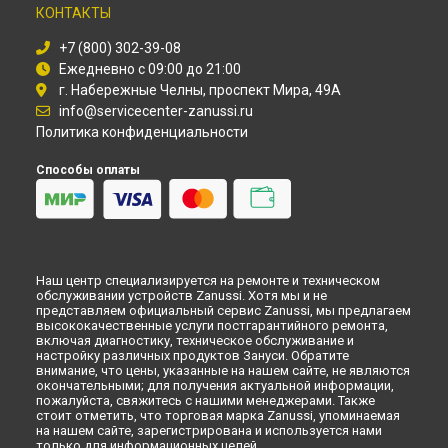
КОНТАКТЫ
Замена прессостата стиральной машины Zanussi в
Самаре
Замена прессостата стиральной машины Zanussi в
Омске
+7 (800) 302-39-08
Замена прессостата стиральной машины Zanussi в
Ежедневно с 09:00 до 21:00
Красноярске
г. Набережные Челны, проспект Мира, 49А
Замена прессостата стиральной машины Zanussi в
Перми
info@servicecenter-zanussi.ru
Замена прессостата стиральной машины Zanussi в
Политика конфиденциальности
Ульяновске
Замена прессостата стиральной машины Zanussi в
Кирове
Способы оплаты
Замена прессостата стиральной машины Zanussi в
Оренбурге
Замена прессостата стиральной машины Zanussi в
Кемерово
Замена прессостата стиральной машины Zanussi в
Наш центр специализируется на ремонте и техническом
Новокузнецке
обслуживании устройств Zanussi. Хотя мы и не
Замена прессостата стиральной машины Zanussi в
Рязани
представляем официальный сервис Zanussi, мы предлагаем
высококачественные услуги постгарантийного ремонта,
Замена прессостата стиральной машины Zanussi в
включая диагностику, техническое обслуживание и
Астрахани
настройку различных продуктов Зануси. Обратите
внимание, что цены, указанные на нашем сайте, не являются
Замена прессостата стиральной машины Zanussi в
окончательными; для получения актуальной информации,
Набережных Челнах
пожалуйста, свяжитесь с нашими менеджерами. Также
Замена прессостата стиральной машины Zanussi в
стоит отметить, что торговая марка Zanussi, упоминаемая
Липецке
на нашем сайте, зарегистрирована и используется нами
только для информационных целей.