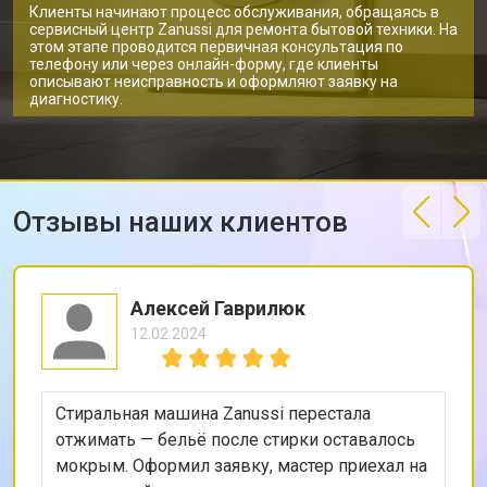
Замена щёток стиральной машины
от 3100 ₽
Заказать
Клиенты начинают процесс обслуживания, обращаясь в
Zanussi
сервисный центр Zanussi для ремонта бытовой техники. На
этом этапе проводится первичная консультация по
Замена амортизаторов
от 2000 ₽
Заказать
телефону или через онлайн-форму, где клиенты
описывают неисправность и оформляют заявку на
Замена подшипников
от 2800 ₽
Заказать
диагностику.
Замена мотора стиральной машины
от 3800 ₽
Заказать
Zanussi
Ремонт/замена датчика
от 2200 ₽
Заказать
температуры
Отзывы наших клиентов
Замена ТЭН стиральной машины
от 2300 ₽
Заказать
Zanussi
Замена блока управления
от 3600 ₽
Заказать
Алексей Гаврилюк
Замена заливного клапана
от 3250 ₽
Заказать
12.02.2024
Замена заливного шланга
от 2150 ₽
Заказать
Замена сливного насоса
от 3450 ₽
Заказать
Стиральная машина Zanussi перестала
отжимать — бельё после стирки оставалось
Замена сливного шланга
от 2100 ₽
Заказать
мокрым. Оформил заявку, мастер приехал на