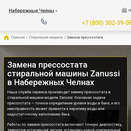
Набережные Челны
п
▼
+7 (800) 302-39-0
Главная
/
Стиральная машина
/
Замена прессостата
Замена прессостата
стиральной машины Zanussi
в Набережных Челнах
Наша служба сервиса производит замену прессостата в
стиральной машине модели Zanussi. Основная задача
прессостата — точное определение уровня воды в баке, и его
неисправность может привести к переливу воды или
недостаточному заполнению бака.
Работы по замене прессостата включают точную диагностику,
демонтаж устаревшей детали, установку новой оригинальной