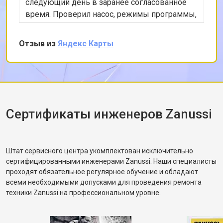
следующий день в заранее согласованное
Замена циркуляционного насоса
от 3800 ₽
Заказать
время. Проверил насос, режимы программы,
Замена УБЛ стиральной машины
от 2100 ₽
Заказать
снял заднюю панель и показал, что ремень
Zanussi
частично порвался и проскальзывал.
Отзыв из
Яндекс Карты
Замена приводного ремня
от 2550 ₽
Заказать
Заменил ремень без лишних разговоров,
после чего протестировал в режиме стирки и
убедился, что вращение барабана
корректное. Рассказал, как правильно
распределять загрузку, чтобы не возникала
разбалансировка.
Сертификаты инженеров Zanussi
Штат сервисного центра укомплектован исключительно
сертифицированными инженерами Zanussi. Наши специалисты
проходят обязательное регулярное обучение и обладают
всеми необходимыми допусками для проведения ремонта
техники Zanussi на профессиональном уровне.