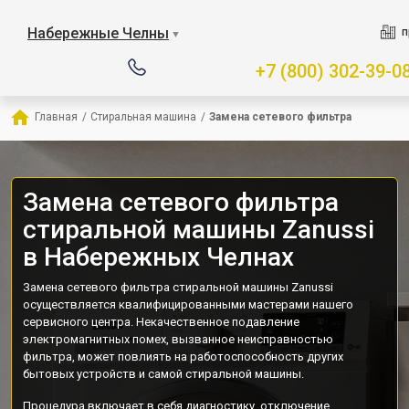
Набережные Челны
п
▼
+7 (800) 302-39-0
Главная
/
Стиральная машина
/
Замена сетевого фильтра
Замена сетевого фильтра
стиральной машины Zanussi
в Набережных Челнах
Замена сетевого фильтра стиральной машины Zanussi
осуществляется квалифицированными мастерами нашего
сервисного центра. Некачественное подавление
электромагнитных помех, вызванное неисправностью
фильтра, может повлиять на работоспособность других
бытовых устройств и самой стиральной машины.
Процедура включает в себя диагностику, отключение