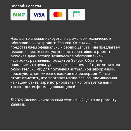
Красноярске
Способы оплаты
Замена сетевого фильтра стиральной машины Zanussi в
Перми
Замена сетевого фильтра стиральной машины Zanussi в
Ульяновске
Замена сетевого фильтра стиральной машины Zanussi в
Наш центр специализируется на ремонте и техническом
Кирове
обслуживании устройств Zanussi. Хотя мы и не
Замена сетевого фильтра стиральной машины Zanussi в
представляем официальный сервис Zanussi, мы предлагаем
Оренбурге
высококачественные услуги постгарантийного ремонта,
включая диагностику, техническое обслуживание и
Замена сетевого фильтра стиральной машины Zanussi в
настройку различных продуктов Зануси. Обратите
Кемерово
внимание, что цены, указанные на нашем сайте, не являются
окончательными; для получения актуальной информации,
Замена сетевого фильтра стиральной машины Zanussi в
пожалуйста, свяжитесь с нашими менеджерами. Также
Новокузнецке
стоит отметить, что торговая марка Zanussi, упоминаемая
Замена сетевого фильтра стиральной машины Zanussi в
на нашем сайте, зарегистрирована и используется нами
Рязани
только для информационных целей.
Замена сетевого фильтра стиральной машины Zanussi в
Астрахани
© 2026 Специализированный сервисный центр по ремонту
Zanussi.
Замена сетевого фильтра стиральной машины Zanussi в
Набережных Челнах
Замена сетевого фильтра стиральной машины Zanussi в
Липецке