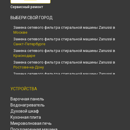
Сервисный ремонт
ВЫБЕРИ СВОЙ ГОРОД
Замена сетевого фильтра стиральной машины Zanussi в
Москве
Замена сетевого фильтра стиральной машины Zanussi в
Санкт-Петербурге
Замена сетевого фильтра стиральной машины Zanussi в
Краснодаре
Замена сетевого фильтра стиральной машины Zanussi в
Ростове-на-Дону
Замена сетевого фильтра стиральной машины Zanussi в
Нижнем Новгороде
Замена сетевого фильтра стиральной машины Zanussi в
УСТРОЙСТВА
Новосибирске
Замена сетевого фильтра стиральной машины Zanussi в
Варочная панель
Челябинске
Водонагреватель
Замена сетевого фильтра стиральной машины Zanussi в
Духовой шкаф
Екатеринбурге
Кухонная плита
Замена сетевого фильтра стиральной машины Zanussi в
Микроволновая печь
Казани
Посудомоечная машина