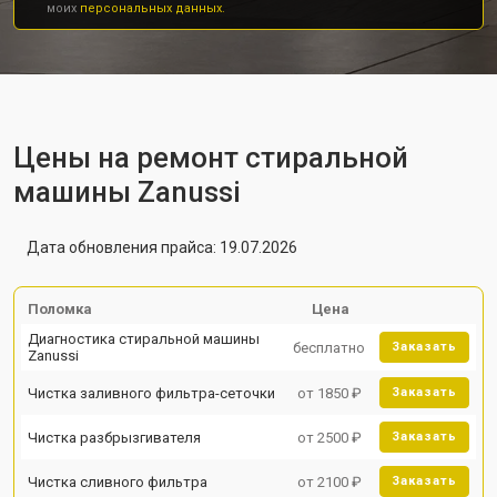
моих
персональных данных.
Цены на ремонт стиральной
машины Zanussi
Дата обновления прайса: 19.07.2026
Поломка
Цена
Диагностика стиральной машины
бесплатно
Заказать
Zanussi
Чистка заливного фильтра-сеточки
от 1850 ₽
Заказать
Чистка разбрызгивателя
от 2500 ₽
Заказать
Чистка сливного фильтра
от 2100 ₽
Заказать