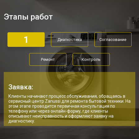
Замена дозатора моющих средств
от 2550 ₽
Заказать
Этапы работ
Ремонт или замена петли двери
от 2000 ₽
Заказать
Ремонт или замена патрубка
от 3250 ₽
Заказать
1
Диагностика
Согласование
Ремонт платы управления
от 2450 ₽
Заказать
(восстановление)
Корпусный ремонт (замена резинок,
от 1850 ₽
Заказать
Ремонт
Контроль
креплений, кнопок)
Замена крестовины
от 2750 ₽
Заказать
Замена щёток стиральной машины
от 3100 ₽
Заказать
Zanussi
Заявка:
Замена амортизаторов
от 2000 ₽
Заказать
Клиенты начинают процесс обслуживания, обращаясь в
сервисный центр Zanussi для ремонта бытовой техники. На
этом этапе проводится первичная консультация по
Замена подшипников
от 2800 ₽
Заказать
телефону или через онлайн-форму, где клиенты
описывают неисправность и оформляют заявку на
Замена мотора стиральной машины
от 3800 ₽
диагностику.
Заказать
Zanussi
Ремонт/замена датчика
от 2200 ₽
Заказать
температуры