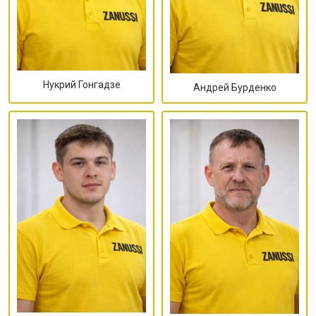
Нукрий Гонгадзе
Андрей Бурденко