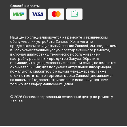
Красноярске
Способы оплаты
Замена шторок барабана стиральной машины Zanussi в
Перми
Замена шторок барабана стиральной машины Zanussi в
Ульяновске
Замена шторок барабана стиральной машины Zanussi в
Наш центр специализируется на ремонте и техническом
Кирове
обслуживании устройств Zanussi. Хотя мы и не
Замена шторок барабана стиральной машины Zanussi в
представляем официальный сервис Zanussi, мы предлагаем
Оренбурге
высококачественные услуги постгарантийного ремонта,
включая диагностику, техническое обслуживание и
Замена шторок барабана стиральной машины Zanussi в
настройку различных продуктов Зануси. Обратите
Кемерово
внимание, что цены, указанные на нашем сайте, не являются
окончательными; для получения актуальной информации,
Замена шторок барабана стиральной машины Zanussi в
пожалуйста, свяжитесь с нашими менеджерами. Также
Новокузнецке
стоит отметить, что торговая марка Zanussi, упоминаемая
Замена шторок барабана стиральной машины Zanussi в
на нашем сайте, зарегистрирована и используется нами
Рязани
только для информационных целей.
Замена шторок барабана стиральной машины Zanussi в
Астрахани
© 2026 Специализированный сервисный центр по ремонту
Zanussi.
Замена шторок барабана стиральной машины Zanussi в
Набережных Челнах
Замена шторок барабана стиральной машины Zanussi в
Липецке