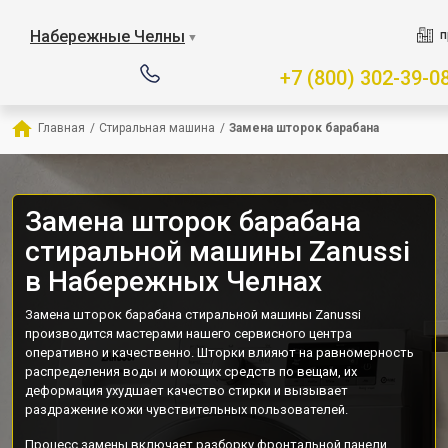
Набережные Челны
п
▼
+7 (800) 302-39-0
Главная
/
Стиральная машина
/
Замена шторок барабана
Замена шторок барабана
стиральной машины Zanussi
в Набережных Челнах
Замена шторок барабана стиральной машины Zanussi
производится мастерами нашего сервисного центра
оперативно и качественно. Шторки влияют на равномерность
распределения воды и моющих средств по вещам, их
деформация ухудшает качество стирки и вызывает
раздражение кожи чувствительных пользователей.
Процесс замены включает разборку фронтальной панели,