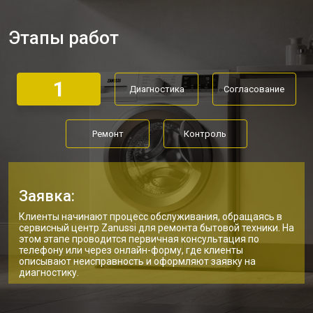
Замена дозатора моющих средств
от 2550 ₽
Заказать
Этапы работ
Ремонт или замена петли двери
от 2000 ₽
Заказать
Ремонт или замена патрубка
от 3250 ₽
Заказать
1
Диагностика
Согласование
Ремонт платы управления
от 2450 ₽
Заказать
(восстановление)
Корпусный ремонт (замена резинок,
от 1850 ₽
Заказать
Ремонт
Контроль
креплений, кнопок)
Замена крестовины
от 2750 ₽
Заказать
Замена щёток стиральной машины
от 3100 ₽
Заказать
Zanussi
Заявка:
Замена амортизаторов
от 2000 ₽
Заказать
Клиенты начинают процесс обслуживания, обращаясь в
сервисный центр Zanussi для ремонта бытовой техники. На
этом этапе проводится первичная консультация по
Замена подшипников
от 2800 ₽
Заказать
телефону или через онлайн-форму, где клиенты
описывают неисправность и оформляют заявку на
Замена мотора стиральной машины
от 3800 ₽
диагностику.
Заказать
Zanussi
Ремонт/замена датчика
от 2200 ₽
Заказать
температуры