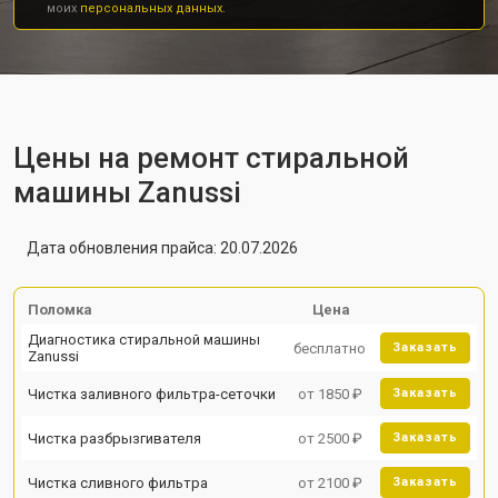
моих
персональных данных.
Цены на ремонт стиральной
машины Zanussi
Дата обновления прайса: 20.07.2026
Поломка
Цена
Диагностика стиральной машины
бесплатно
Заказать
Zanussi
Чистка заливного фильтра-сеточки
от 1850 ₽
Заказать
Чистка разбрызгивателя
от 2500 ₽
Заказать
Чистка сливного фильтра
от 2100 ₽
Заказать