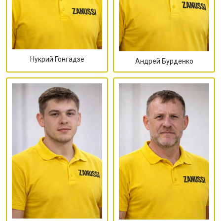
Нукрий Гонгадзе
Андрей Бурденко