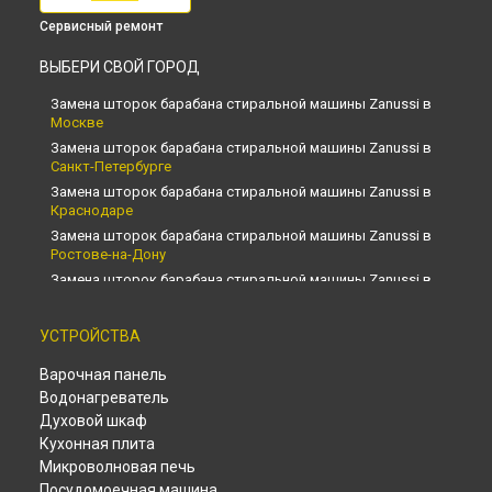
Сервисный ремонт
ВЫБЕРИ СВОЙ ГОРОД
Замена шторок барабана стиральной машины Zanussi в
Москве
Замена шторок барабана стиральной машины Zanussi в
Санкт-Петербурге
Замена шторок барабана стиральной машины Zanussi в
Краснодаре
Замена шторок барабана стиральной машины Zanussi в
Ростове-на-Дону
Замена шторок барабана стиральной машины Zanussi в
Нижнем Новгороде
Замена шторок барабана стиральной машины Zanussi в
УСТРОЙСТВА
Новосибирске
Замена шторок барабана стиральной машины Zanussi в
Варочная панель
Челябинске
Водонагреватель
Замена шторок барабана стиральной машины Zanussi в
Духовой шкаф
Екатеринбурге
Кухонная плита
Замена шторок барабана стиральной машины Zanussi в
Микроволновая печь
Казани
Посудомоечная машина