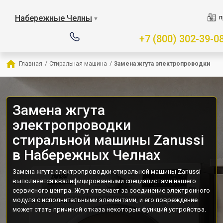
Набережные Челны
п
▼
+7 (800) 302-39-0
Главная
/
Стиральная машина
/
Замена жгута электропроводки
Замена жгута
электропроводки
стиральной машины Zanussi
в Набережных Челнах
Замена жгута электропроводки стиральной машины Zanussi
выполняется квалифицированными специалистами нашего
сервисного центра. Жгут отвечает за соединение электронного
модуля с исполнительными элементами, и его повреждение
может стать причиной отказа некоторых функций устройства.