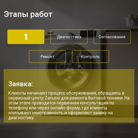
Замена дозатора моющих средств
от 2550 ₽
Заказать
Этапы работ
Ремонт или замена петли двери
от 2000 ₽
Заказать
Ремонт или замена патрубка
от 3250 ₽
Заказать
1
Диагностика
Согласование
Ремонт платы управления
от 2450 ₽
Заказать
(восстановление)
Корпусный ремонт (замена резинок,
от 1850 ₽
Заказать
Ремонт
Контроль
креплений, кнопок)
Замена крестовины
от 2750 ₽
Заказать
Замена щёток стиральной машины
от 3100 ₽
Заказать
Zanussi
Заявка:
Замена амортизаторов
от 2000 ₽
Заказать
Клиенты начинают процесс обслуживания, обращаясь в
сервисный центр Zanussi для ремонта бытовой техники. На
этом этапе проводится первичная консультация по
Замена подшипников
от 2800 ₽
Заказать
телефону или через онлайн-форму, где клиенты
описывают неисправность и оформляют заявку на
Замена мотора стиральной машины
от 3800 ₽
диагностику.
Заказать
Zanussi
Ремонт/замена датчика
от 2200 ₽
Заказать
температуры