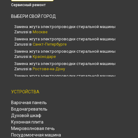
Сервисный ремонт
ВЫБЕРИ СВОЙ ГОРОД
Замена жгута электропроводки стиральной машины
Zanussi в
Москве
Замена жгута электропроводки стиральной машины
Zanussi в
Санкт-Петербурге
Замена жгута электропроводки стиральной машины
Zanussi в
Краснодаре
Замена жгута электропроводки стиральной машины
Zanussi в
Ростове-на-Дону
Замена жгута электропроводки стиральной машины
Zanussi в
Нижнем Новгороде
Замена жгута электропроводки стиральной машины
УСТРОЙСТВА
Zanussi в
Новосибирске
Замена жгута электропроводки стиральной машины
Варочная панель
Zanussi в
Челябинске
Водонагреватель
Замена жгута электропроводки стиральной машины
Духовой шкаф
Zanussi в
Екатеринбурге
Кухонная плита
Замена жгута электропроводки стиральной машины
Микроволновая печь
Zanussi в
Казани
Посудомоечная машина
Замена жгута электропроводки стиральной машины