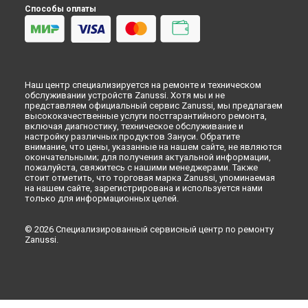
Zanussi в
Красноярске
Способы оплаты
Замена жгута электропроводки стиральной машины
Zanussi в
Перми
Замена жгута электропроводки стиральной машины
Zanussi в
Ульяновске
Замена жгута электропроводки стиральной машины
Наш центр специализируется на ремонте и техническом
Zanussi в
Кирове
обслуживании устройств Zanussi. Хотя мы и не
Замена жгута электропроводки стиральной машины
представляем официальный сервис Zanussi, мы предлагаем
Zanussi в
Оренбурге
высококачественные услуги постгарантийного ремонта,
включая диагностику, техническое обслуживание и
Замена жгута электропроводки стиральной машины
настройку различных продуктов Зануси. Обратите
Zanussi в
Кемерово
внимание, что цены, указанные на нашем сайте, не являются
окончательными; для получения актуальной информации,
Замена жгута электропроводки стиральной машины
пожалуйста, свяжитесь с нашими менеджерами. Также
Zanussi в
Новокузнецке
стоит отметить, что торговая марка Zanussi, упоминаемая
Замена жгута электропроводки стиральной машины
на нашем сайте, зарегистрирована и используется нами
Zanussi в
Рязани
только для информационных целей.
Замена жгута электропроводки стиральной машины
Zanussi в
Астрахани
© 2026 Специализированный сервисный центр по ремонту
Zanussi.
Замена жгута электропроводки стиральной машины
Zanussi в
Набережных Челнах
Замена жгута электропроводки стиральной машины
Zanussi в
Липецке