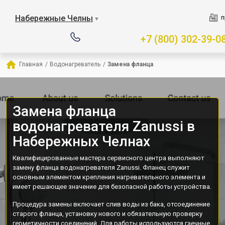
Набережные Челны
п
▼
+7 (800) 302-39-0
Главная
/
Водонагреватель
/
Замена фланца
Замена фланца
водонагревателя Zanussi в
Набережных Челнах
Квалифицированные мастера сервисного центра выполняют
замену фланца водонагревателя Zanussi. Фланец служит
основным элементом крепления нагревательного элемента и
имеет решающее значение для безопасной работы устройства.
Процедура замены включает слив воды из бака, отсоединение
старого фланца, установку нового и обязательную проверку
герметичности соединений. Для работы используются гаечные