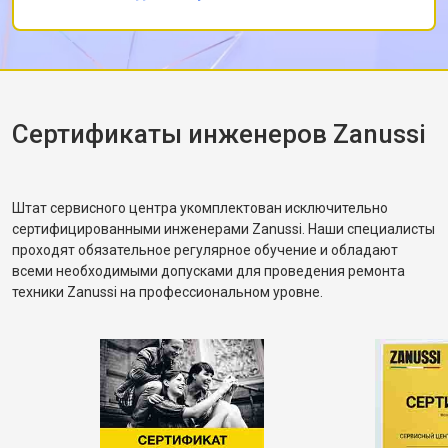
Заменил ремень без лишних разговоров,
после чего протестировал в режиме стирки и
убедился, что вращение барабана
корректное. Рассказал, как правильно
распределять загрузку, чтобы не возникала
разбалансировка.
Сертификаты инженеров Zanussi
Штат сервисного центра укомплектован исключительно
сертифицированными инженерами Zanussi. Наши специалисты
проходят обязательное регулярное обучение и обладают
всеми необходимыми допусками для проведения ремонта
техники Zanussi на профессиональном уровне.