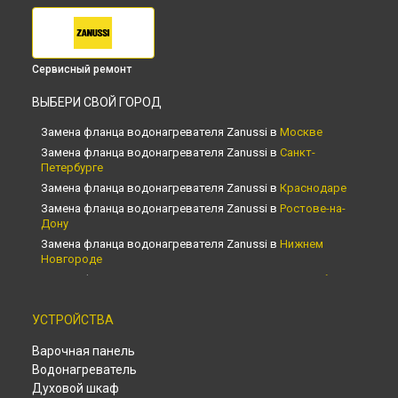
Сервисный ремонт
ВЫБЕРИ СВОЙ ГОРОД
Замена фланца водонагревателя Zanussi в
Москве
Замена фланца водонагревателя Zanussi в
Санкт-
Петербурге
Замена фланца водонагревателя Zanussi в
Краснодаре
Замена фланца водонагревателя Zanussi в
Ростове-на-
Дону
Замена фланца водонагревателя Zanussi в
Нижнем
Новгороде
Замена фланца водонагревателя Zanussi в
Новосибирске
Замена фланца водонагревателя Zanussi в
Челябинске
УСТРОЙСТВА
Замена фланца водонагревателя Zanussi в
Екатеринбурге
Замена фланца водонагревателя Zanussi в
Казани
Варочная панель
Замена фланца водонагревателя Zanussi в
Уфе
Водонагреватель
Замена фланца водонагревателя Zanussi в
Воронеже
Духовой шкаф