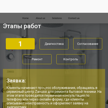
температуры
Ремонт электропроводки
от 3550 ₽
Заказать
Ремонт платы управления
от 5250 ₽
Заказать
(восстановление)
Этапы работ
Замена платы управления
от 3900 ₽
Заказать
Замена мембраны
от 3749 ₽
Заказать
1
Диагностика
Согласование
Ремонт
Контроль
Заявка:
Клиенты начинают процесс обслуживания, обращаясь в
сервисный центр Zanussi для ремонта бытовой техники. На
этом этапе проводится первичная консультация по
телефону или через онлайн-форму, где клиенты
описывают неисправность и оформляют заявку на
диагностику.