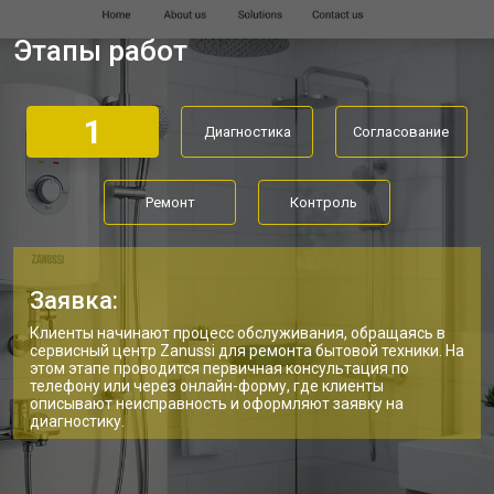
Ремонт платы управления
от 5250 ₽
Заказать
(восстановление)
Этапы работ
Замена платы управления
от 3900 ₽
Заказать
Замена мембраны
от 3749 ₽
Заказать
1
Диагностика
Согласование
Ремонт
Контроль
Заявка:
Клиенты начинают процесс обслуживания, обращаясь в
сервисный центр Zanussi для ремонта бытовой техники. На
этом этапе проводится первичная консультация по
телефону или через онлайн-форму, где клиенты
описывают неисправность и оформляют заявку на
диагностику.