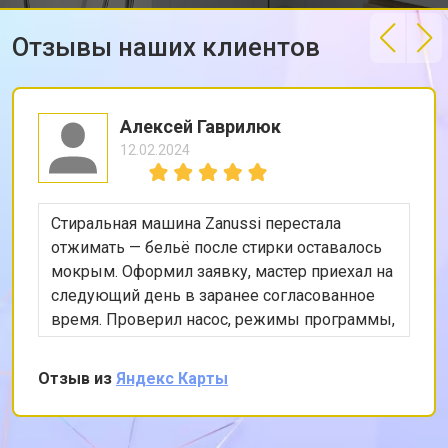
Отзывы наших клиентов
Алексей Гаврилюк
12.02.2024
Стиральная машина Zanussi перестала
отжимать — бельё после стирки оставалось
мокрым. Оформил заявку, мастер приехал на
следующий день в заранее согласованное
время. Проверил насос, режимы программы,
снял заднюю панель и показал, что ремень
частично порвался и проскальзывал.
Отзыв из
Яндекс Карты
Заменил ремень без лишних разговоров,
после чего протестировал в режиме стирки и
убедился, что вращение барабана