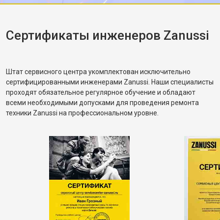
корректное. Рассказал, как правильно
распределять загрузку, чтобы не возникала
разбалансировка.
Сертификаты инженеров Zanussi
Штат сервисного центра укомплектован исключительно
сертифицированными инженерами Zanussi. Наши специалисты
проходят обязательное регулярное обучение и обладают
всеми необходимыми допусками для проведения ремонта
техники Zanussi на профессиональном уровне.