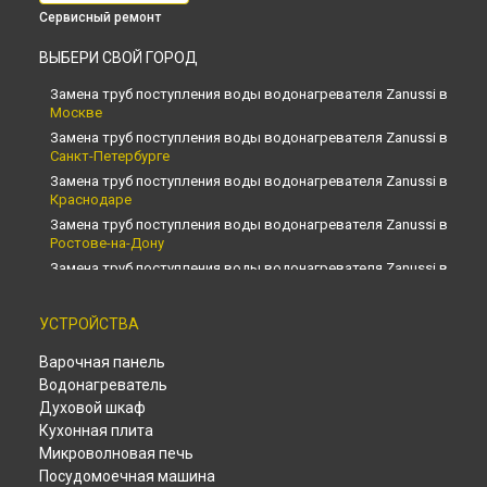
Сервисный ремонт
ВЫБЕРИ СВОЙ ГОРОД
Замена труб поступления воды водонагревателя Zanussi в
Москве
Замена труб поступления воды водонагревателя Zanussi в
Санкт-Петербурге
Замена труб поступления воды водонагревателя Zanussi в
Краснодаре
Замена труб поступления воды водонагревателя Zanussi в
Ростове-на-Дону
Замена труб поступления воды водонагревателя Zanussi в
Нижнем Новгороде
Замена труб поступления воды водонагревателя Zanussi в
УСТРОЙСТВА
Новосибирске
Замена труб поступления воды водонагревателя Zanussi в
Варочная панель
Челябинске
Водонагреватель
Замена труб поступления воды водонагревателя Zanussi в
Духовой шкаф
Екатеринбурге
Кухонная плита
Замена труб поступления воды водонагревателя Zanussi в
Микроволновая печь
Казани
Посудомоечная машина
Замена труб поступления воды водонагревателя Zanussi в