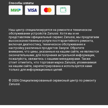
Красноярске
Способы оплаты
Замена труб поступления воды водонагревателя Zanussi в
Перми
Замена труб поступления воды водонагревателя Zanussi в
Ульяновске
Замена труб поступления воды водонагревателя Zanussi в
Наш центр специализируется на ремонте и техническом
Кирове
обслуживании устройств Zanussi. Хотя мы и не
Замена труб поступления воды водонагревателя Zanussi в
представляем официальный сервис Zanussi, мы предлагаем
Оренбурге
высококачественные услуги постгарантийного ремонта,
включая диагностику, техническое обслуживание и
Замена труб поступления воды водонагревателя Zanussi в
настройку различных продуктов Зануси. Обратите
Кемерово
внимание, что цены, указанные на нашем сайте, не являются
окончательными; для получения актуальной информации,
Замена труб поступления воды водонагревателя Zanussi в
пожалуйста, свяжитесь с нашими менеджерами. Также
Новокузнецке
стоит отметить, что торговая марка Zanussi, упоминаемая
Замена труб поступления воды водонагревателя Zanussi в
на нашем сайте, зарегистрирована и используется нами
Рязани
только для информационных целей.
Замена труб поступления воды водонагревателя Zanussi в
Астрахани
© 2026 Специализированный сервисный центр по ремонту
Zanussi.
Замена труб поступления воды водонагревателя Zanussi в
Набережных Челнах
Замена труб поступления воды водонагревателя Zanussi в
Липецке